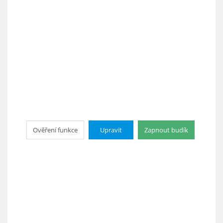
Ověření funkce
Upravit
Zapnout budík