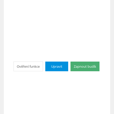
Ověření funkce
Upravit
Zapnout budík