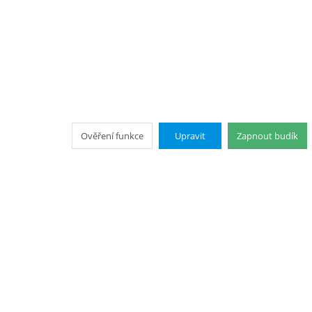
Ověření funkce
Upravit
Zapnout budík