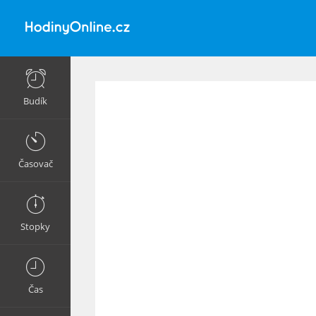
Budík
Časovač
Stopky
Čas