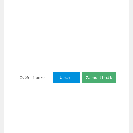
Ověření funkce
Upravit
Zapnout budík