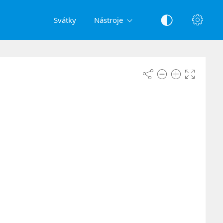
Svátky
Nástroje