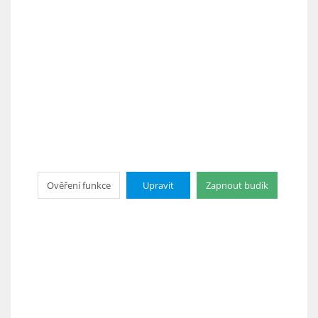
Ověření funkce
Upravit
Zapnout budík