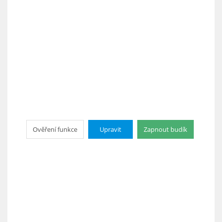
Ověření funkce
Upravit
Zapnout budík