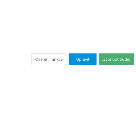
Ověření funkce
Upravit
Zapnout budík