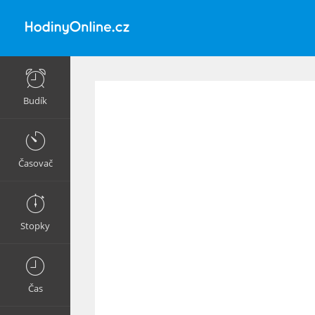
Budík
Časovač
Stopky
Čas