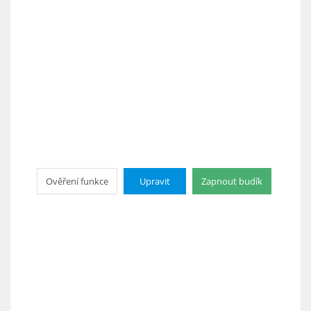
Ověření funkce
Upravit
Zapnout budík