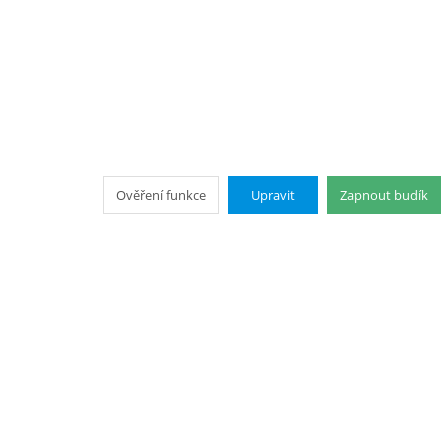
Ověření funkce
Upravit
Zapnout budík