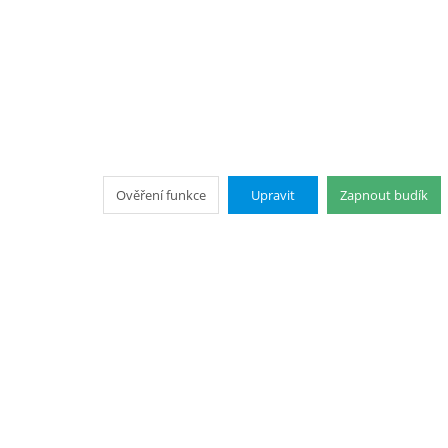
Ověření funkce
Upravit
Zapnout budík