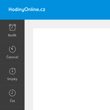
Budík
Časovač
Stopky
Čas