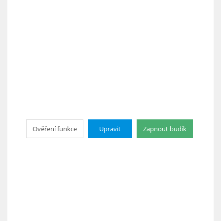
Ověření funkce
Upravit
Zapnout budík