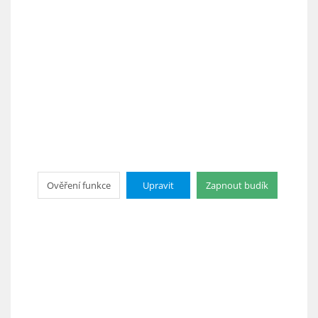
Ověření funkce
Upravit
Zapnout budík