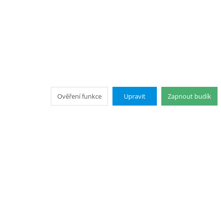
Ověření funkce
Upravit
Zapnout budík