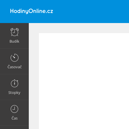
Budík
Časovač
Stopky
Čas