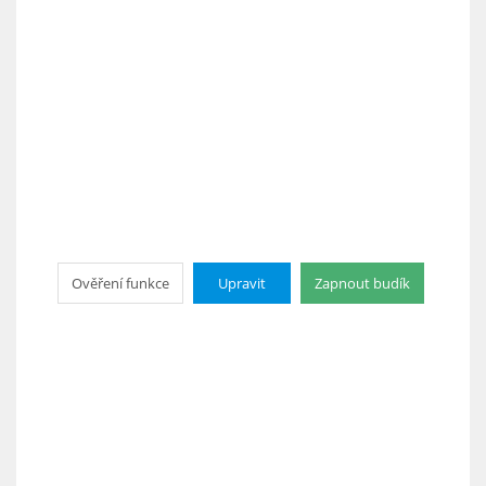
Ověření funkce
Upravit
Zapnout budík