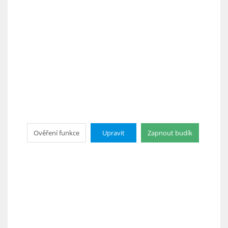
Ověření funkce
Upravit
Zapnout budík