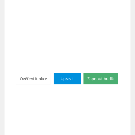
Ověření funkce
Upravit
Zapnout budík