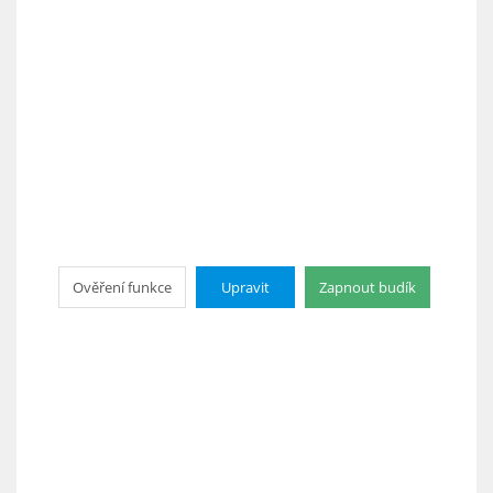
Ověření funkce
Upravit
Zapnout budík