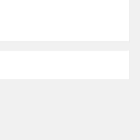
:55
18:56
18:57
18:58