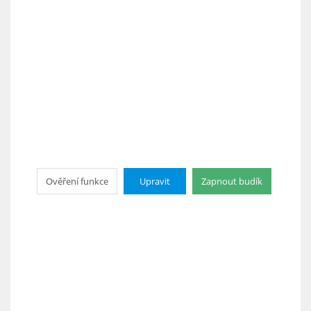
Ověření funkce
Upravit
Zapnout budík