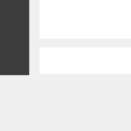
Nastavte alarm pro specifický čas
18:13
18:14
18:15
18:24