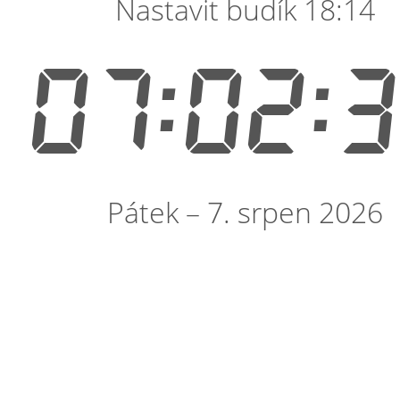
Nastavit budík 18:14
07:02:
Pátek – 7. srpen 2026