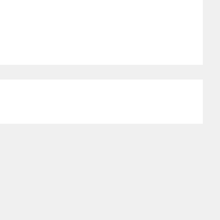
:20
18:21
18:22
18:23