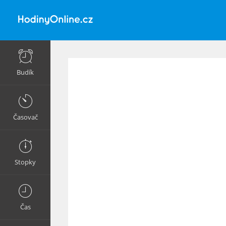
Budík
Časovač
Stopky
Čas