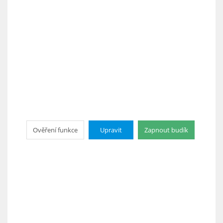
Ověření funkce
Upravit
Zapnout budík