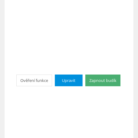
Ověření funkce
Upravit
Zapnout budík