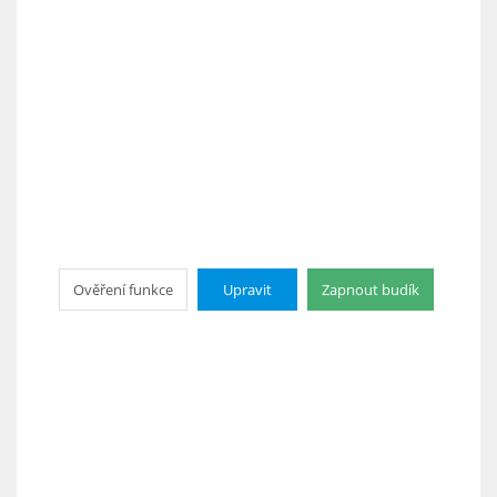
Ověření funkce
Upravit
Zapnout budík