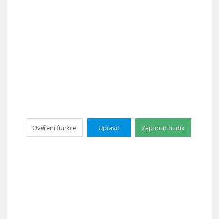
Ověření funkce
Upravit
Zapnout budík