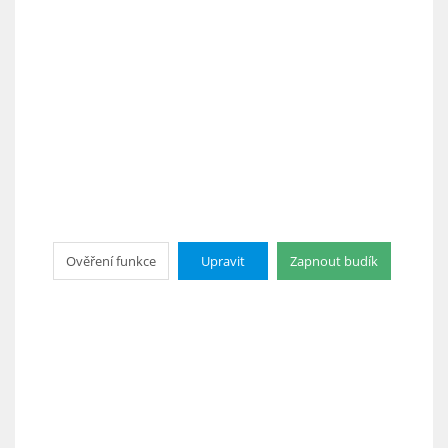
Ověření funkce
Upravit
Zapnout budík