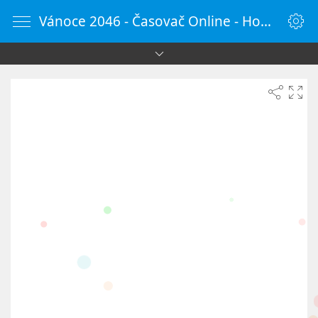
Vánoce 2046 - Časovač Online - HodinyOnline.cz