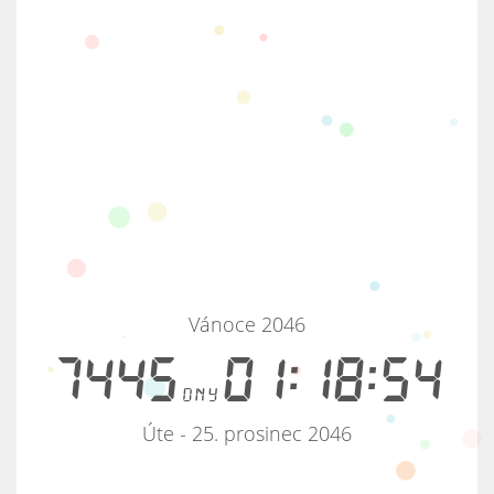
Vánoce 2046
7445
01:18:54
dny
Úte - 25. prosinec 2046