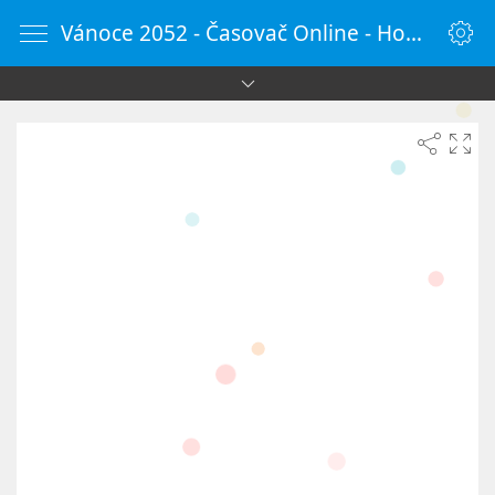
Vánoce 2052 - Časovač Online - HodinyOnline.cz