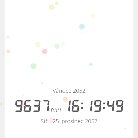
Vánoce 2052
9637
16:19:49
dny
Stř - 25. prosinec 2052