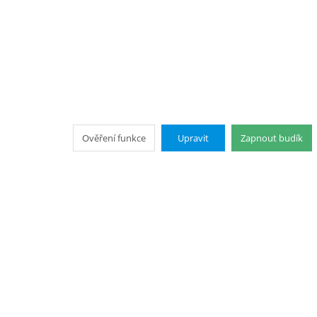
Ověření funkce
Upravit
Zapnout budík