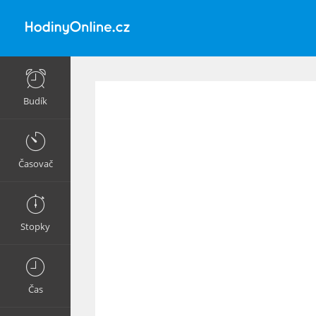
Budík
Časovač
Stopky
Čas