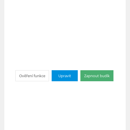
Ověření funkce
Upravit
Zapnout budík