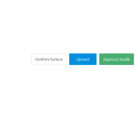
Ověření funkce
Upravit
Zapnout budík