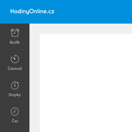
Budík
Časovač
Stopky
Čas