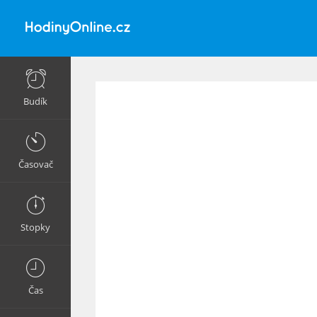
Budík
Časovač
Stopky
Čas