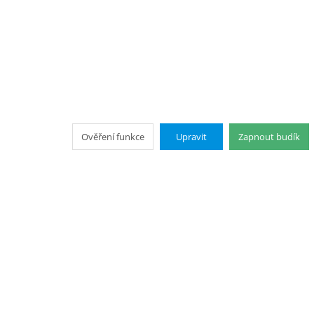
Ověření funkce
Upravit
Zapnout budík