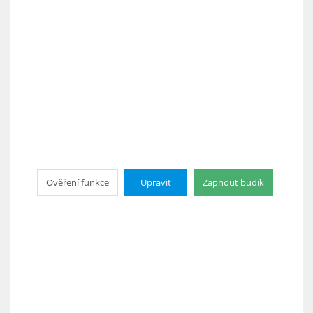
Ověření funkce
Upravit
Zapnout budík