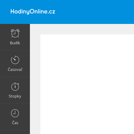
Budík
Časovač
Stopky
Čas