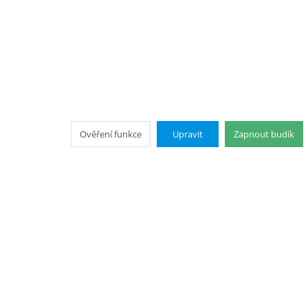
Ověření funkce
Upravit
Zapnout budík