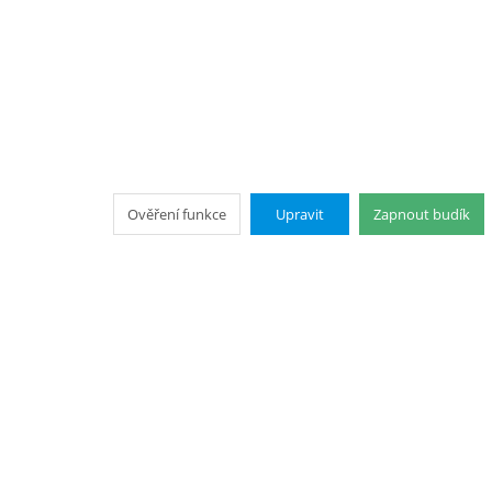
Ověření funkce
Upravit
Zapnout budík