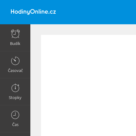
Budík
Časovač
Stopky
Čas