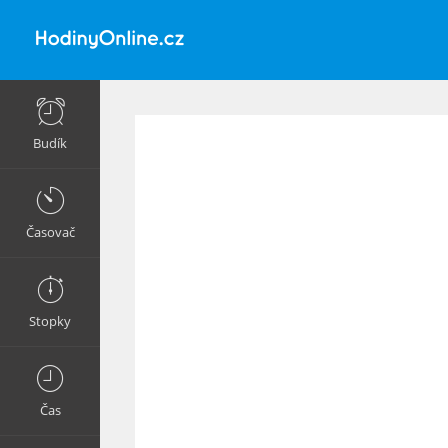
Budík
Časovač
Stopky
Čas