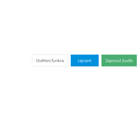
Ověření funkce
Upravit
Zapnout budík