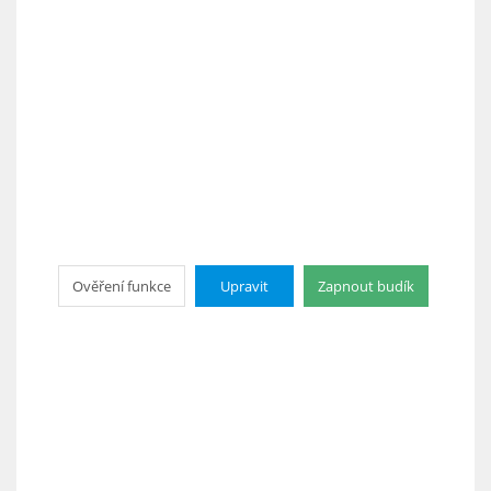
Ověření funkce
Upravit
Zapnout budík