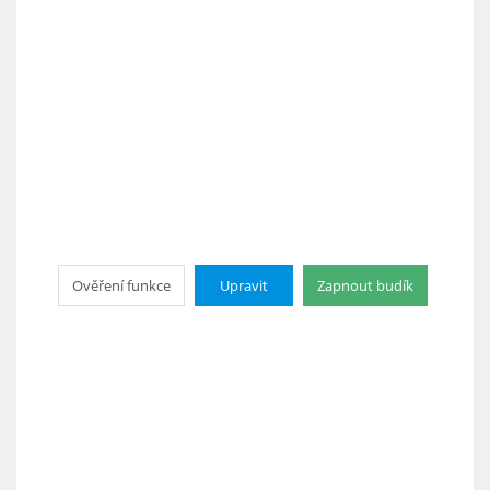
Ověření funkce
Upravit
Zapnout budík