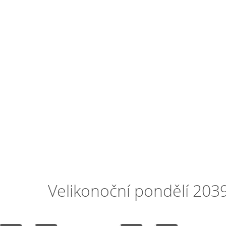
Velikonoční pondělí 203