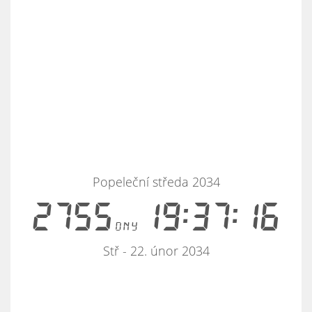
Popeleční středa 2034
2755
19:37:16
dny
Stř - 22. únor 2034