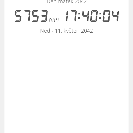
Den matek 2042
5753
17:40:04
dny
Ned - 11. květen 2042