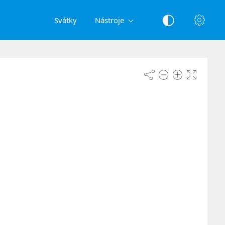
Svátky
Nástroje