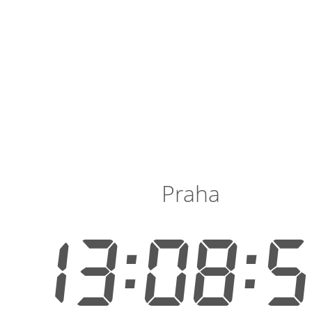
Praha
13:08: