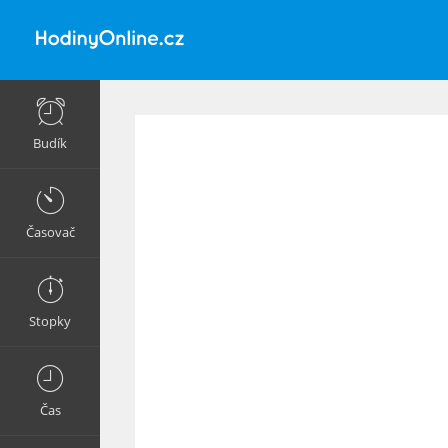
Budík
Časovač
Stopky
Čas